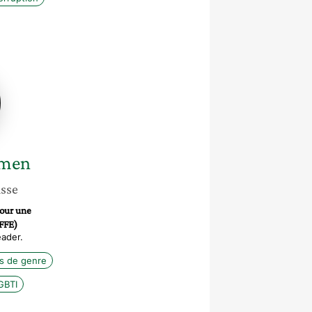
e
n
men
isse
pour une
FFE)
ader.
s de genre
GBTI