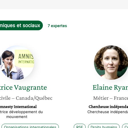
miques et sociaux
7 expertes
Béatrice
Elaine
Vaugrante
Ryan
rice
Vaugrante
Elaine
Rya
civile
– Canada/Québec
Métier
– Franc
mnesty International
Chercheuse indépenda
ctrice développement du
Chercheuse indépend
mouvement
Organisations internationales
RSE
Droits humains
C