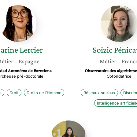
Marine
Soizic
Lercier
Pénica
arine
Lercier
Soizic
Pénic
étier
– Espagne
Métier
– Franc
idad Autonóma de Barcelona
Observatoire des algorithme
rcheuse pré-doctorale
Cofondatrice
n
Droit
Droits de l’Homme
Réseaux sociaux
Discrim
Intelligence artificiell
Lamia
Mounavaraly