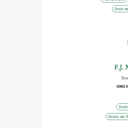
Droit d
F.J.
Soc
ONG H
Droi
Droits de 