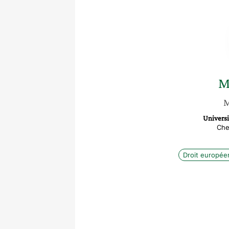
M
M
Univers
Che
Droit europée