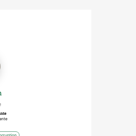
n
e
nte
ante
orruption