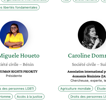
es libertés fondamentales
F.J.
Carolin
Miguele
Domme
Houeto
 Miguele
Houeto
Caroline
Dom
iété civile
– Bénin
Société civile
– Su
UMAN RIGHTS PRIORITY
Association international 
Présidente
économie féministe (IA
Chercheuse, experte, le
ts des personnes LGBTI
Agriculture mondiale
Étude
l’Homme
Accès à la justice
Droits des personnes L