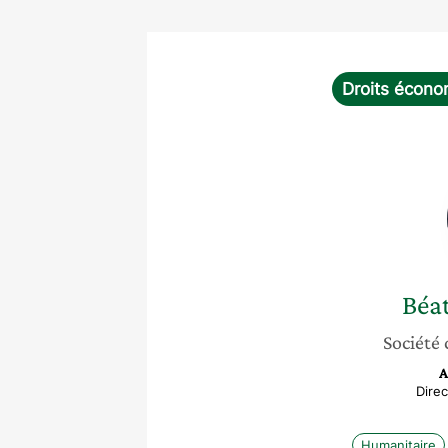
Droits écono
Béat
Société 
A
Dire
Humanitaire