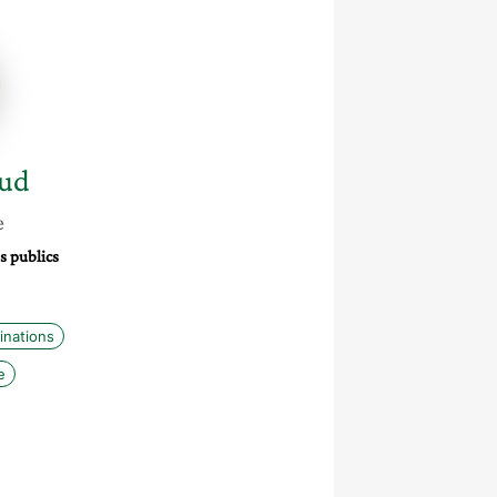
ud
aud
e
s publics
inations
e