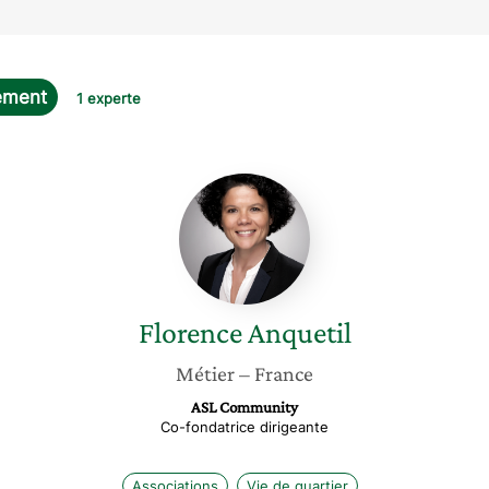
ement
1 experte
Florence
Anquetil
Florence
Anquetil
Métier
– France
ASL Community
Co-fondatrice dirigeante
Associations
Vie de quartier