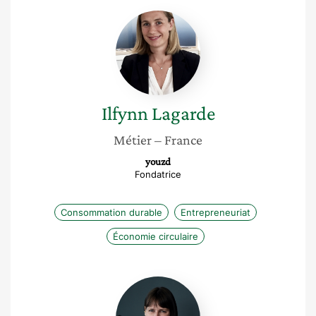
Ilfynn
Lagarde
Ilfynn
Lagarde
Métier
– France
youzd
Fondatrice
Consommation durable
Entrepreneuriat
Économie circulaire
Elise
Moutarlier