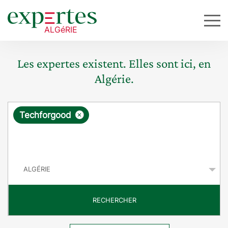
Les expertes existent. Elles sont ici, en
Algérie.
R
×
Techforgood
e
q
P
u
a
y
ê
s
t
RECHERCHER
e