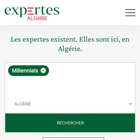
Les expertes existent. Elles sont ici, en
Algérie.
R
×
Millennials
e
q
P
u
a
y
ê
s
t
RECHERCHER
e