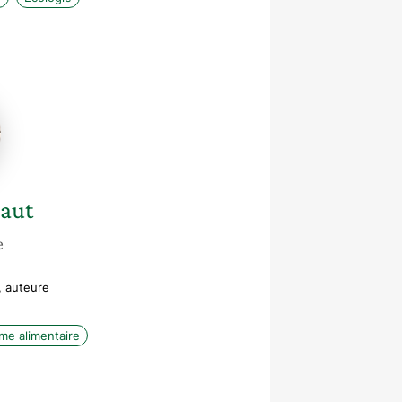
e
aut
e
, auteure
me alimentaire