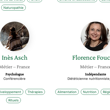
Naturopathie
Inès
Florenc
Asch
Foucaut
Inès
Asch
Florence
Fouc
Métier
– France
Métier
– Franc
Psychologue
Indépendante
Conférencière
Diététicienne nutritionniste
développement
Thérapies
Alimentation
Nutrition
Régi
Rituels