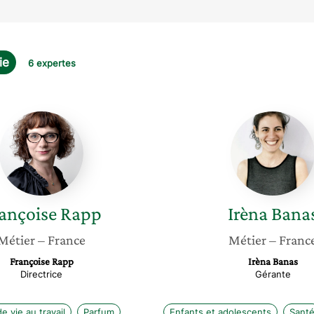
ie
6 expertes
Françoise
Irèna
Rapp
Banas
ançoise
Rapp
Irèna
Bana
Métier
– France
Métier
– Franc
Françoise Rapp
Irèna Banas
Directrice
Gérante
e vie au travail
Parfum
Enfants et adolescents
Sant