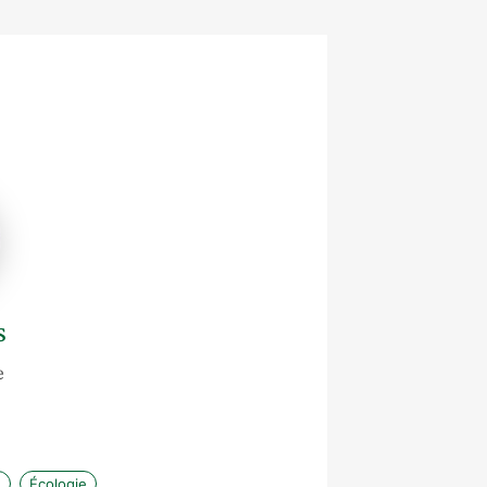
s
e
é
Écologie