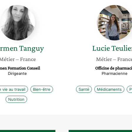
Carmen
Lucie
Tanguy
Teuliere
rmen
Tanguy
Lucie
Teulie
Métier
– France
Métier
– Franc
men Formation Conseil
Officine de pharmac
Dirigeante
Pharmacienne
 vie au travail
Bien-être
Santé
Médicaments
P
Nutrition