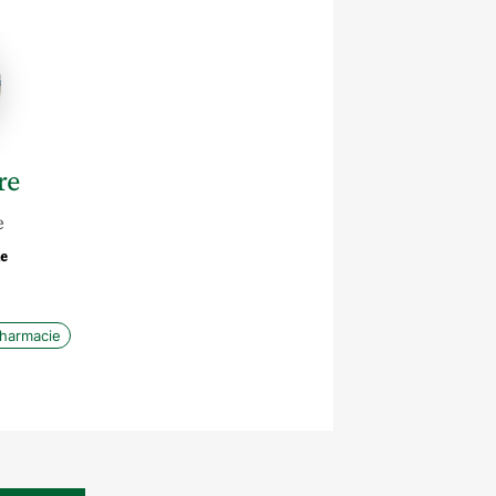
re
e
ie
harmacie