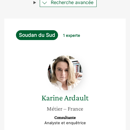
Recherche avancée
Soudan du Sud
1 experte
Karine
Ardault
Karine
Ardault
Métier
– France
Consultante
Analyste et enquêtrice