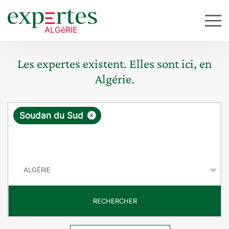
Les expertes existent. Elles sont ici, en
Algérie.
R
×
Soudan du Sud
e
q
P
u
a
y
ê
s
t
RECHERCHER
e