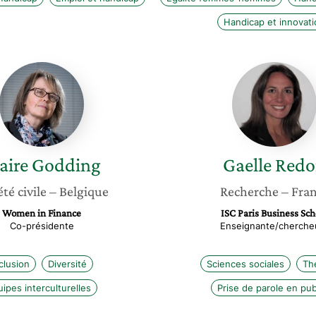
Handicap et innovati
Claire
Gaelle
Godding
Redon
aire
Godding
Gaelle
Redo
été civile
– Belgique
Recherche
– Fra
Women in Finance
ISC Paris Business Sch
Co-présidente
Enseignante/cherche
clusion
Diversité
Sciences sociales
Th
ipes interculturelles
Prise de parole en pub