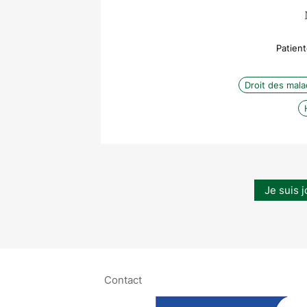
Patien
Droit des mal
Je suis j
Contact