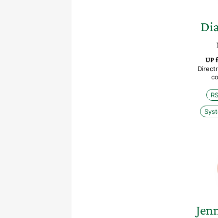
Di
UP 
Direct
co
R
Syst
Jenn