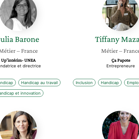
Barone
Mazars
Julia
Barone
Tiffany
Maza
Métier
– France
Métier
– Franc
Up’intérim- UNEA
Ça Papote
ndatrice et directrice
Entrepreneure
andicap
Handicap au travail
Inclusion
Handicap
Emploi
andicap et innovation
Diane
Bertille
d’Audiffret
Flory