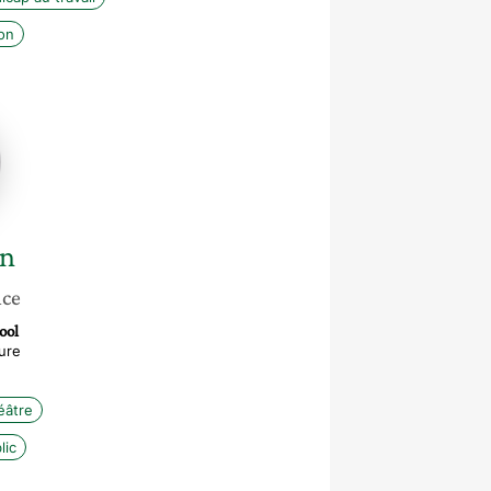
on
n
nce
ool
ure
éâtre
lic