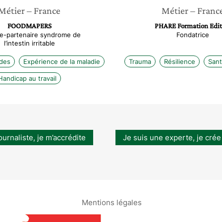
Métier
– France
Métier
– Franc
FOODMAPERS
PHARE Formation Edit
te-partenaire syndrome de
Fondatrice
l’intestin irritable
ades
Expérience de la maladie
Trauma
Résilience
Sant
Handicap au travail
ournaliste, je m’accrédite
Je suis une experte, je crée
Mentions légales