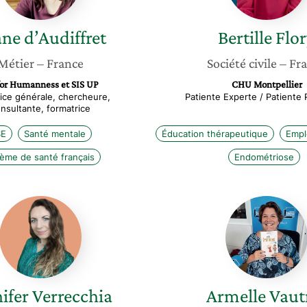
ane
d’Audiffret
Bertille
Flo
Métier
– France
Société civile
– Fr
for Humanness et SIS UP
CHU Montpellier
rice générale, chercheure,
Patiente Experte / Patiente 
nsultante, formatrice
SE
Santé mentale
Éducation thérapeutique
Empl
ème de santé français
Endométriose
Jennifer
Armelle
Verrecchia
Vautrot
ifer
Verrecchia
Armelle
Vaut