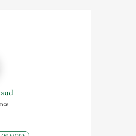
e
d
naud
ance
cap au travail