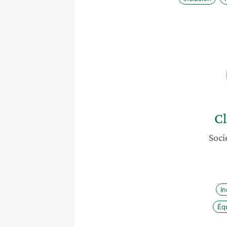
Cl
Soci
In
Équ