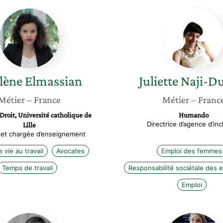
Marlène
Juliette
Elmassian
Naji-
Dumas
lène
Elmassian
Juliette
Naji-D
Métier
– France
Métier
– Franc
Droit, Université catholique de
Humando
Directrice d’agence d’inc
Lille
 et chargée d’enseignement
 vie au travail
Avocates
Emploi des femmes
Temps de travail
Responsabilité sociétale des 
Emploi
Julia
Tiffany