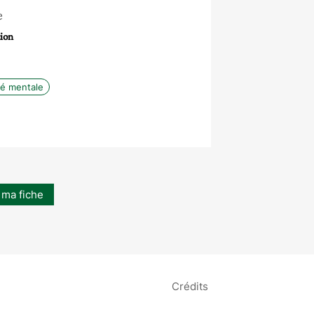
e
ion
é mentale
 ma fiche
Crédits