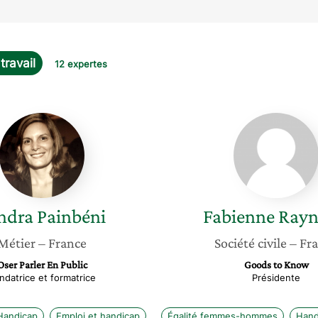
travail
12 expertes
Sandra
Fabienn
Painbéni
Raynau
ndra
Painbéni
Fabienne
Ray
Métier
– France
Société civile
– Fr
Oser Parler En Public
Goods to Know
ndatrice et formatrice
Présidente
Handicap
Emploi et handicap
Égalité femmes-hommes
Handi