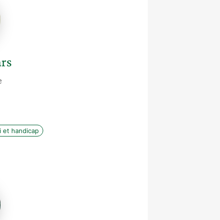
rs
e
 et handicap