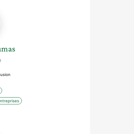
umas
e
lusion
entreprises