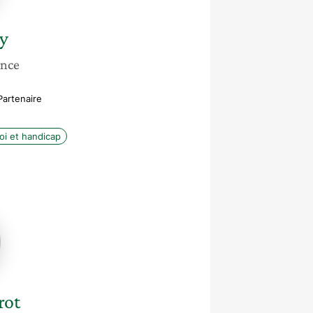
ry
ance
Partenaire
oi et handicap
rot