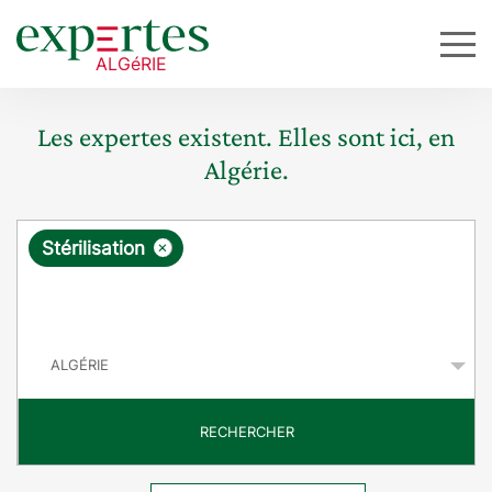
Les expertes existent. Elles sont ici, en
Algérie.
R
×
Stérilisation
e
q
P
u
a
y
ê
s
t
RECHERCHER
e