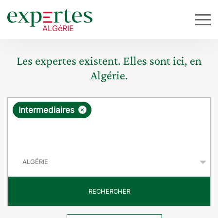
Les expertes existent. Elles sont ici, en
Algérie.
R
×
Intermediaires
e
q
P
u
a
y
ê
s
t
RECHERCHER
e