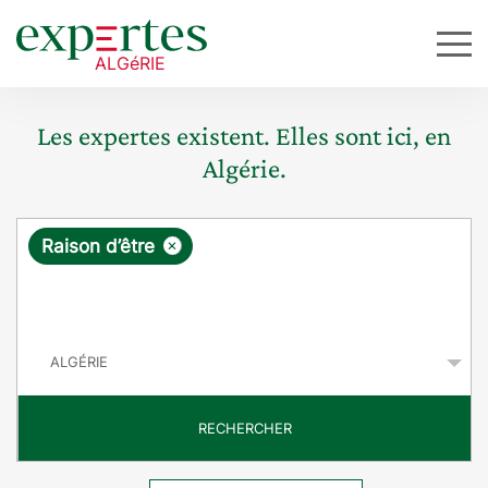
Les expertes existent. Elles sont ici, en
Algérie.
R
×
Raison d’être
e
q
P
u
a
y
ê
s
t
RECHERCHER
e