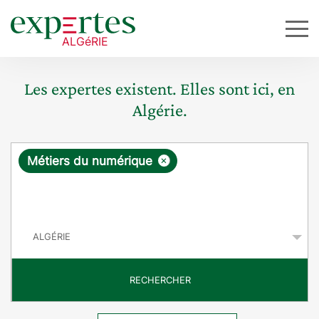
Les expertes existent. Elles sont ici, en
Algérie.
R
×
Métiers du numérique
e
q
P
u
a
y
ê
s
t
RECHERCHER
e