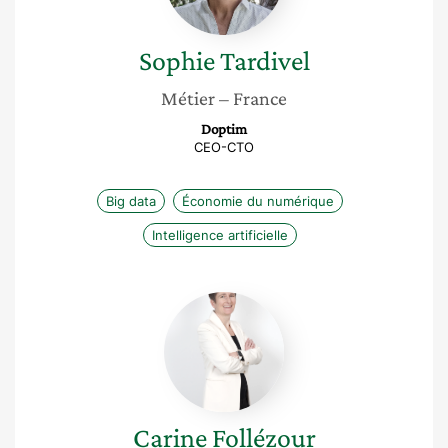
Sophie
Tardivel
Métier
– France
Doptim
CEO-CTO
Big data
Économie du numérique
Intelligence artificielle
Carine
Follézour
Carine
Follézour