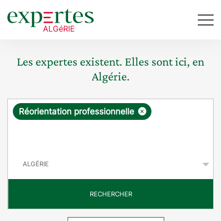
Les expertes existent. Elles sont ici, en
Algérie.
R
×
Réorientation professionnelle
e
q
P
u
a
y
ê
s
t
RECHERCHER
e