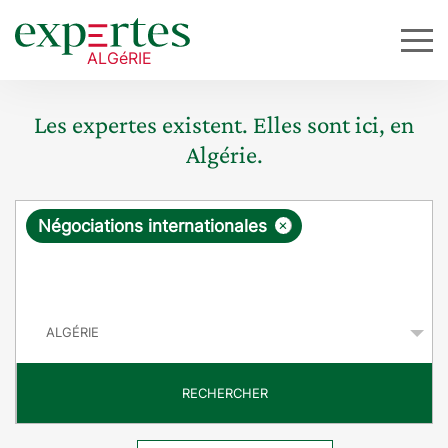
Les expertes existent. Elles sont ici, en
Algérie.
R
×
Négociations internationales
e
q
P
u
a
y
ê
s
t
RECHERCHER
e