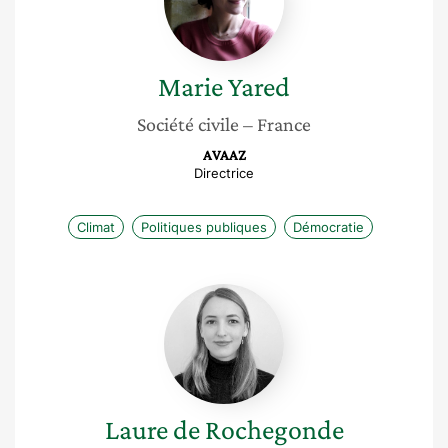
Marie
Yared
Société civile
– France
AVAAZ
Directrice
Climat
Politiques publiques
Démocratie
Laure
de
Rochegonde
Laure
de Rochegonde