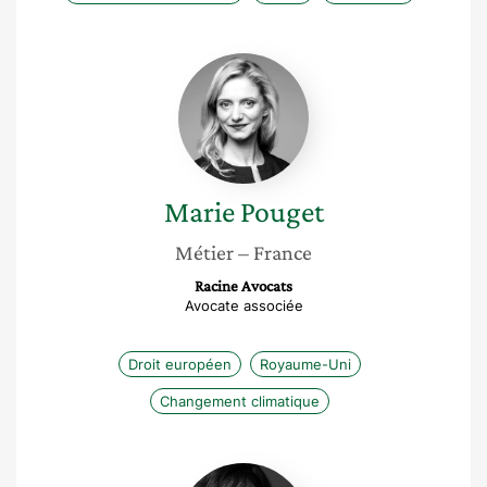
Marie
Pouget
Marie
Pouget
Métier
– France
Racine Avocats
Avocate associée
Droit européen
Royaume-Uni
Changement climatique
Emmanuelle