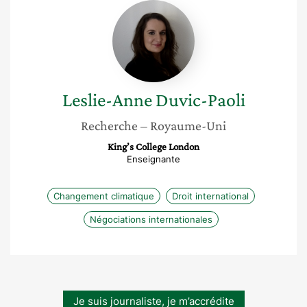
Leslie-
Anne
Duvic-
Paoli
Leslie-Anne
Duvic-Paoli
Recherche
– Royaume-Uni
King’s College London
Enseignante
Changement climatique
Droit international
Négociations internationales
Je suis journaliste, je m’accrédite