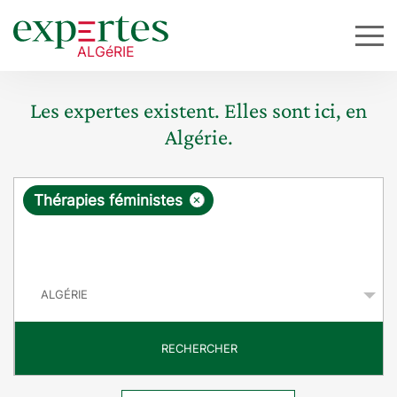
Les expertes existent. Elles sont ici, en
Algérie.
R
×
Thérapies féministes
e
q
P
u
a
y
ê
s
t
RECHERCHER
e