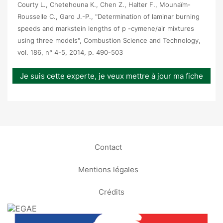
Courty L., Chetehouna K., Chen Z., Halter F., Mounaïm-
Rousselle C., Garo J.-P., "Determination of laminar burning
speeds and markstein lengths of p -cymene/air mixtures
using three models", Combustion Science and Technology,
vol. 186, n° 4-5, 2014, p. 490-503
Je suis cette experte, je veux mettre à jour ma fiche
Contact
Mentions légales
Crédits