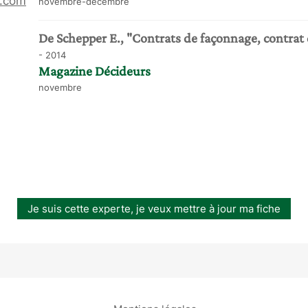
.com
novembre-décembre
De Schepper E., "Contrats de façonnage, contrat d
- 2014
Magazine Décideurs
novembre
Je suis cette experte, je veux mettre à jour ma fiche