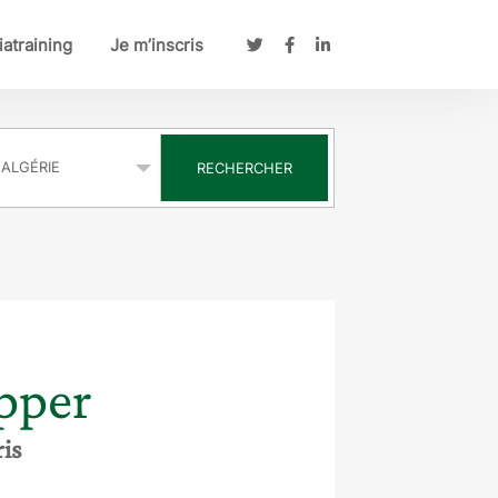
atraining
Je m’inscris
s
RECHERCHER
pper
ris