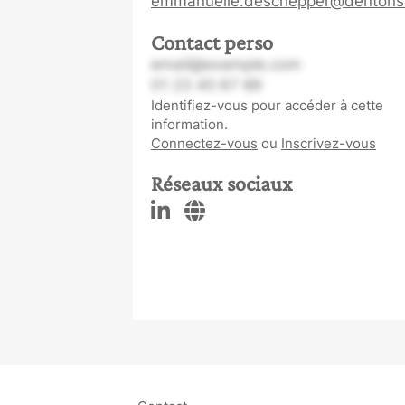
emmanuelle.deschepper@dentons
Contact perso
email@example.com
01 23 45 67 89
Identifiez-vous pour accéder à cette
information.
Connectez-vous
ou
Inscrivez-vous
Réseaux sociaux