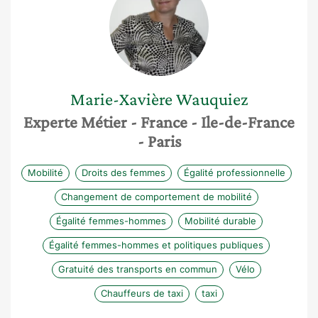
Marie-Xavière
Wauquiez
Experte Métier
- France
- Ile-de-France
- Paris
Mobilité
Droits des femmes
Égalité professionnelle
Changement de comportement de mobilité
Égalité femmes-hommes
Mobilité durable
Égalité femmes-hommes et politiques publiques
Gratuité des transports en commun
Vélo
Chauffeurs de taxi
taxi