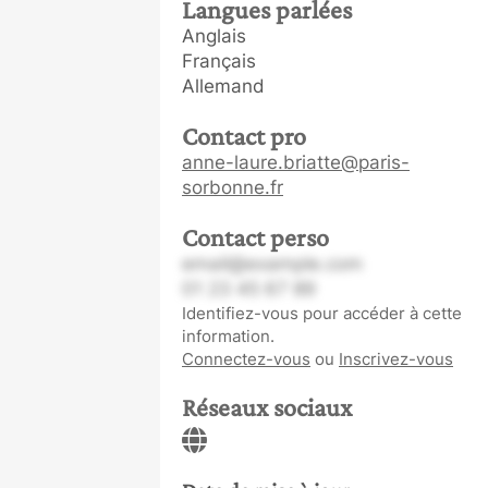
Langues parlées
Anglais
Français
Allemand
Contact pro
anne-laure.briatte@paris-
sorbonne.fr
Contact perso
email@example.com
01 23 45 67 89
Identifiez-vous pour accéder à cette
information.
Connectez-vous
ou
Inscrivez-vous
Réseaux sociaux