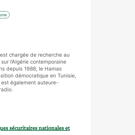
isme
 est chargée de recherche au
ur l’Algérie contemporaine
iens depuis 1988, le Hamas
ansition démocratique en Tunisie,
e est également auteure-
radio.
es sécuritaires nationales et