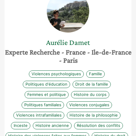
Aurélie
Damet
Experte Recherche
- France
- Ile-de-France
- Paris
Violences psychologiques
Famille
Politiques d'éducation
Droit de la famille
Femmes et politique
Histoire du corps
Politiques familiales
Violences conjugales
Violences intrafamiliales
Histoire de la philosophie
Inceste
Histoire ancienne
Résolution des conflits
Histoire des violences faites aux femmes
Histoire du droit