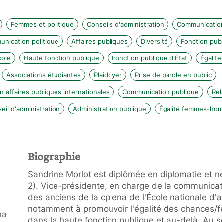
Femmes et politique
Conseils d'administration
Communicatio
nication politique
Affaires publiques
Diversité
Fonction pub
cole
Haute fonction publique
Fonction publique d'État
Égalit
Associations étudiantes
Plaidoyer
Prise de parole en public
 affaires publiques internationales
Communication publique
Rel
eil d'administration
Administration publique
Égalité femmes-ho
Biographie
Sandrine Morlot est diplômée en diplomatie et n
2). Vice-présidente, en charge de la communicat
des anciens de la cp'ena de l'École nationale d'a
notamment à promouvoir l'égalité des chances/
na
dans la haute fonction publique et au-delà. Au sei