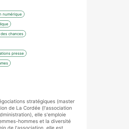
n numérique
lique
é des chances
ations presse
mmes
égociations stratégiques (master
ion de La Cordée (l'association
dministration), elle s'emploie
femmes-hommes et la diversité
n de l'association, elle est