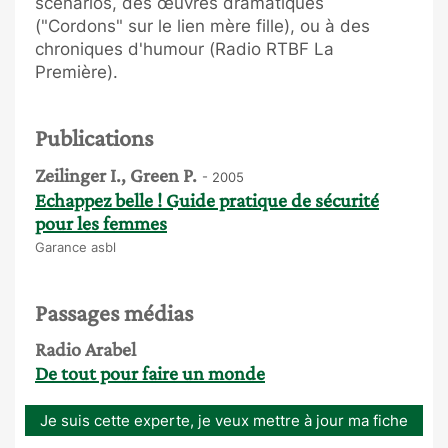
scénarios, des œuvres dramatiques
("Cordons" sur le lien mère fille), ou à des
chroniques d'humour (Radio RTBF La
Première).
Publications
Zeilinger I., Green P.
- 2005
Echappez belle ! Guide pratique de sécurité
pour les femmes
Garance asbl
Passages médias
Radio Arabel
De tout pour faire un monde
Je suis cette experte, je veux mettre à jour ma fiche