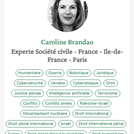
Caroline
Brandao
Experte Société civile
- France
- Ile-de-
France
- Paris
Humanitaire
Guerre
Robotique
Juridique
Cybersécurité
Ukraine
Cyberattaque
Droit
Justice pénale
Intelligence artificielle
Terrorisme
Conflits
Conflits armés
Palestine-Israël
Désarmement nucléaire
Droit international
Droit pénal international
Israël
Droit international pénal
Armes
Droit international humanitaire
Droit humanitaire