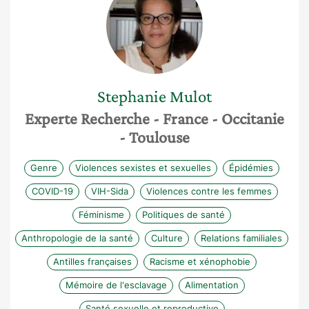
Stephanie
Mulot
Experte Recherche
- France
- Occitanie
- Toulouse
Genre
Violences sexistes et sexuelles
Épidémies
COVID-19
VIH-Sida
Violences contre les femmes
Féminisme
Politiques de santé
Anthropologie de la santé
Culture
Relations familiales
Antilles françaises
Racisme et xénophobie
Mémoire de l'esclavage
Alimentation
Santé sexuelle et reproductive