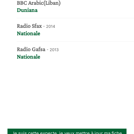
BBC Arabic(Liban)
Duniana
Radio Sfax
- 2014
Nationale
Radio Gafsa
- 2013
Nationale
Je suis cette experte, je veux mettre à jour ma fiche