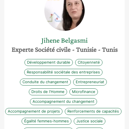
Jihene
Belgasmi
Experte Société civile
- Tunisie
- Tunis
Développement durable
Citoyenneté
Responsabilité sociétale des entreprises
Conduite du changement
Entrepreneuriat
Droits de l'Homme
Microfinance
Accompagnement du changement
Accompagnement de projets
Renforcements de capacités
Égalité femmes-hommes
Justice sociale