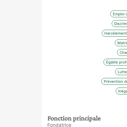
Emploi 
Discrim
Harcèlement
Matr
Cha
Égalité pro
Lutte
Prévention d
Inég
Fonction principale
Fondatrice