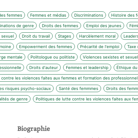
des femmes
Femmes et médias
Discriminations
Histoire des
inations de genre
Droits des femmes
Emploi des jeunes
Fém
 sexuel
Droit du travail
Stages
Harcèlement moral
Leaders
imoine
Empowerment des femmes
Précarité de l'emploi
Taxe 
rge mentale
Politologue ou politiste
Violences sexistes et sexuel
fessionnelle
Droits d'auteur
Femmes et leadership
Éthique du
 contre les violences faites aux femmes et formation des professionnel.
es risques psycho-sociaux
Santé des femmmes
Droits des femme
alités de genre
Politiques de lutte contre les violences faites aux f
Biographie