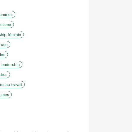
 femmes
inisme
hip féminin
rose
les
 leadership
le.s
s au travail
emmes