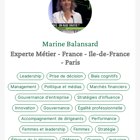
Marine
Balansard
Experte Métier
- France
- Ile-de-France
- Paris
Leadership
Prise de décision
Biais cognitifs
Management
Politique et médias
Marchés financiers
Gouvernance d'entreprise
Stratégies d'influence
Innovation
Gouvernance
Égalité professionnelle
Accompagnement de dirigeants
Performance
Femmes et leadership
Femmes
Stratégie
Éthique de la décision
Défense
Guerre
Inclusion