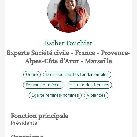
Esther
Fouchier
Experte Société civile
- France
- Provence-
Alpes-Côte d'Azur
- Marseille
Genre
Droit des libertés fondamentales
Femmes et médias
Histoire des femmes
Égalité femmes-hommes
Violences
Fonction principale
Présidente
Organisme