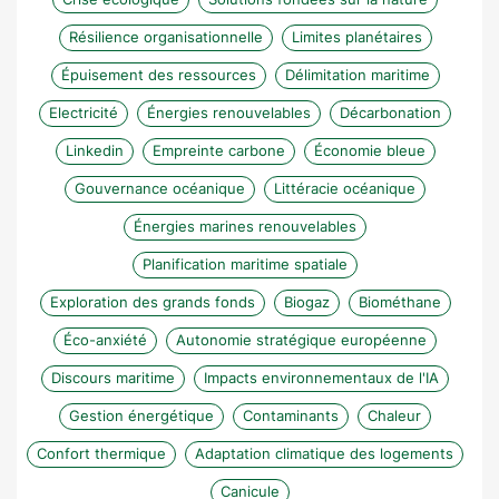
Résilience organisationnelle
Limites planétaires
Épuisement des ressources
Délimitation maritime
Electricité
Énergies renouvelables
Décarbonation
Linkedin
Empreinte carbone
Économie bleue
Gouvernance océanique
Littéracie océanique
Énergies marines renouvelables
Planification maritime spatiale
Exploration des grands fonds
Biogaz
Biométhane
Éco-anxiété
Autonomie stratégique européenne
Discours maritime
Impacts environnementaux de l'IA
Gestion énergétique
Contaminants
Chaleur
Confort thermique
Adaptation climatique des logements
Canicule