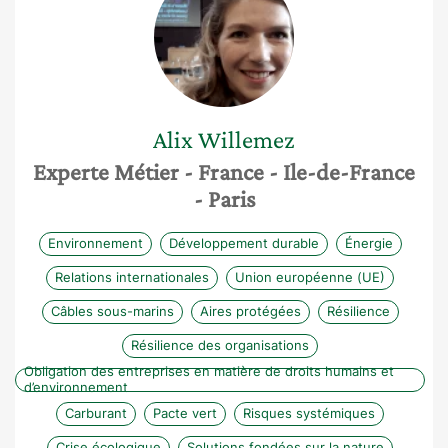
Alix
Willemez
Experte Métier
- France
- Ile-de-France
- Paris
Environnement
Développement durable
Énergie
Relations internationales
Union européenne (UE)
Câbles sous-marins
Aires protégées
Résilience
Résilience des organisations
Obligation des entreprises en matière de droits humains et
d’environnement
Carburant
Pacte vert
Risques systémiques
Crise écologique
Solutions fondées sur la nature