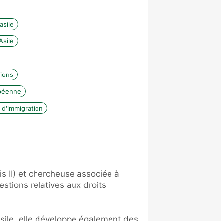
asile
Asile
tions
opéenne
s d'immigration
s II) et chercheuse associée à
estions relatives aux droits
asile, elle développe également des