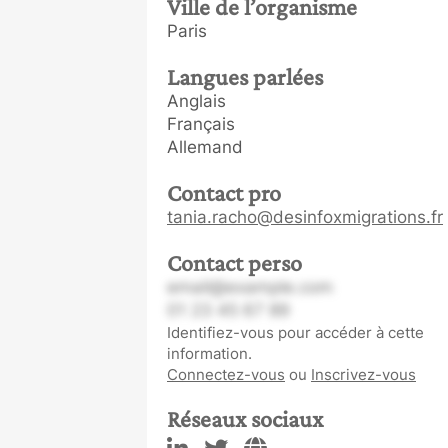
Ville de l’organisme
Paris
Langues parlées
Anglais
Français
Allemand
Contact pro
tania.racho@desinfoxmigrations.fr
Contact perso
email@example.com
01 23 45 67 89
Identifiez-vous pour accéder à cette
information.
Connectez-vous
ou
Inscrivez-vous
Réseaux sociaux