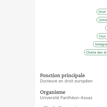
Droit
Conve
Cour
Immigra
Charte des d
Fonction principale
Docteure en droit européen
Organisme
Université Panthéon-Assas