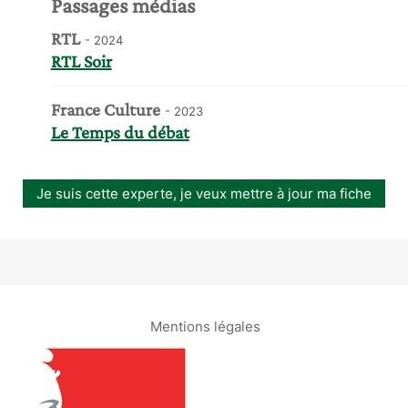
Passages médias
RTL
- 2024
RTL Soir
France Culture
- 2023
Le Temps du débat
Je suis cette experte, je veux mettre à jour ma fiche
Mentions légales