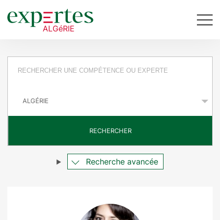
R
e
P
q
a
y
u
s
RECHERCHER
ê
t
Recherche avancée
e