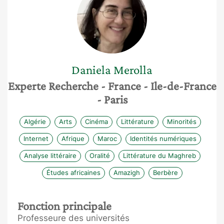
Daniela
Merolla
Experte Recherche
- France
- Ile-de-France
- Paris
Algérie
Arts
Cinéma
Littérature
Minorités
Internet
Afrique
Maroc
Identités numériques
Analyse littéraire
Oralité
Littérature du Maghreb
Études africaines
Amazigh
Berbère
Fonction principale
Professeure des universités