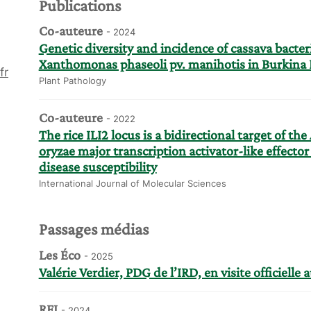
Publications
Co-auteure
- 2024
Genetic diversity and incidence of cassava bacter
Xanthomonas phaseoli pv. manihotis in Burkina 
fr
Plant Pathology
Co-auteure
- 2022
The rice ILI2 locus is a bidirectional target of t
oryzae major transcription activator-like effecto
disease susceptibility
International Journal of Molecular Sciences
Passages médias
Les Éco
- 2025
Valérie Verdier, PDG de l’IRD, en visite officielle
RFI
- 2024