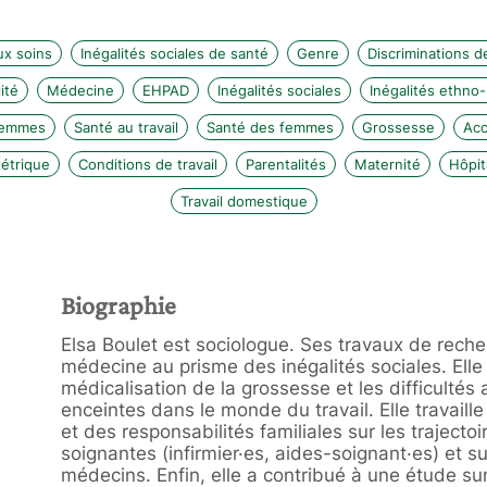
ux soins
Inégalités sociales de santé
Genre
Discriminations d
ité
Médecine
EHPAD
Inégalités sociales
Inégalités ethno-
femmes
Santé au travail
Santé des femmes
Grossesse
Ac
étrique
Conditions de travail
Parentalités
Maternité
Hôpit
Travail domestique
Biographie
Elsa Boulet est sociologue. Ses travaux de recher
médecine au prisme des inégalités sociales. Ell
médicalisation de la grossesse et les difficultés 
enceintes dans le monde du travail. Elle travaill
et des responsabilités familiales sur les trajecto
soignantes (infirmier·es, aides-soignant·es) et su
médecins. Enfin, elle a contribué à une étude sur