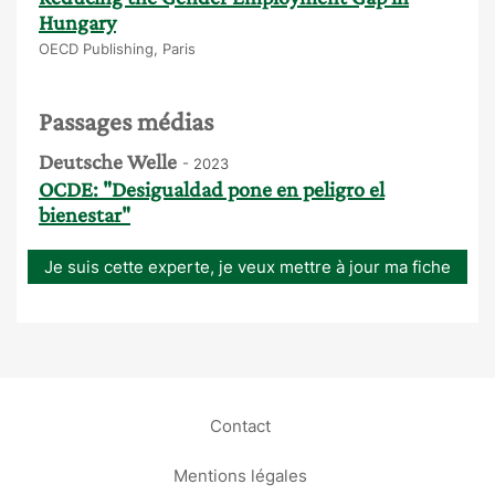
Hungary
OECD Publishing, Paris
Passages médias
Deutsche Welle
- 2023
OCDE: "Desigualdad pone en peligro el
bienestar"
Je suis cette experte, je veux mettre à jour ma fiche
Contact
Mentions légales