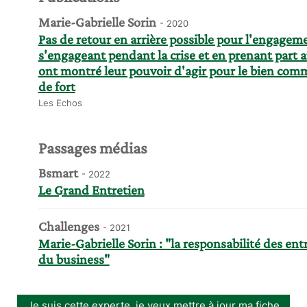
Marie-Gabrielle Sorin
- 2020
Pas de retour en arrière possible pour l'engageme
s'engageant pendant la crise et en prenant part au
ont montré leur pouvoir d'agir pour le bien comm
de fort
Les Echos
Passages médias
Bsmart
- 2022
Le Grand Entretien
Challenges
- 2021
Marie-Gabrielle Sorin : "la responsabilité des en
du business"
Je suis cette experte, je veux mettre à jour ma fiche