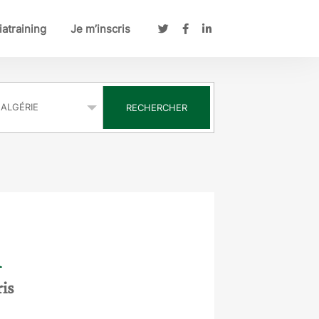
atraining
Je m’inscris
s
RECHERCHER
n
ris