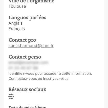
Ville de l’organisme
Toulouse
Langues parlées
Anglais
Français
Contact pro
sonia.harmand@cnrs.fr
Contact perso
email@example.com
01 23 45 67 89
Identifiez-vous pour accéder à cette information.
Connectez-vous
ou
Inscrivez-vous
Réseaux sociaux
Date de mise à jour