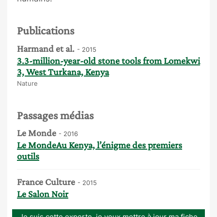
Publications
Harmand et al.
- 2015
3.3-million-year-old stone tools from Lomekwi
3, West Turkana, Kenya
Nature
Passages médias
Le Monde
- 2016
Le MondeAu Kenya, l’énigme des premiers
outils
France Culture
- 2015
Le Salon Noir
Je suis cette experte, je veux mettre à jour ma fiche