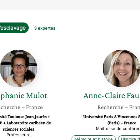
’esclavage
3 expertes
Stephanie
Anne-
Mulot
Claire
Faucqu
ephanie
Mulot
Anne-Claire
Fau
cherche
– France
Recherche
– Fra
sité Toulouse Jean Jaurès +
Université Paris 8 Vincennes 
 + Laboratoire caribéen de
(Paris) – France
Maitresse de confére
sciences sociales
Professeure
Mémoire et histoire
Histoire 