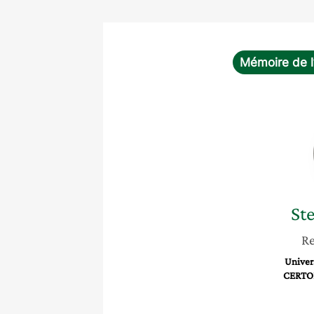
Mémoire de l
St
Re
Univer
CERTOP