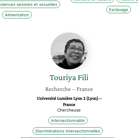
iolences sexistes et sexuelles
Esclavage
Alimentation
Touriya
Fili
Touriya
Fili
Recherche
– France
Université Lumière Lyon 2 (Lyon) –
France
Chercheuse
Intersectionnalité
Discriminations intersectionnelles