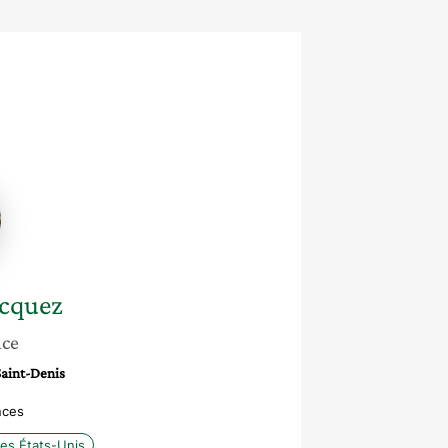
ez
cquez
nce
Saint-Denis
nces
des États-Unis