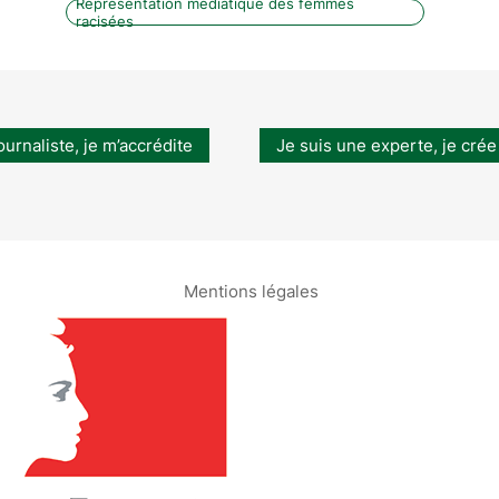
Représentation médiatique des femmes
racisées
ournaliste, je m’accrédite
Je suis une experte, je crée
Mentions légales