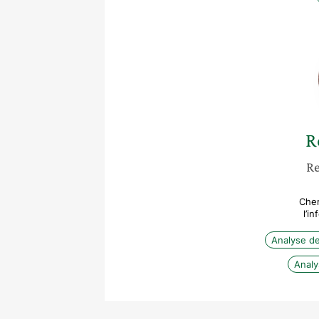
R
Re
Cher
l’i
Analyse d
Analy