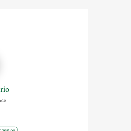
a
rio
nce
formation