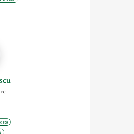
scu
scu
nce
 data
e