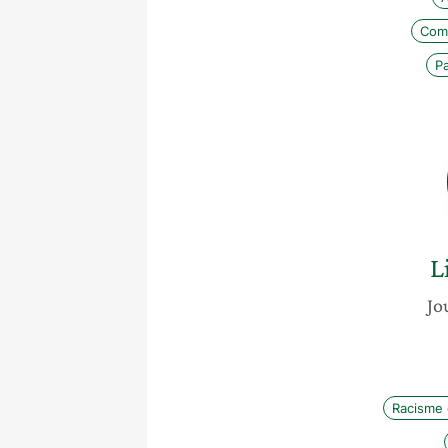
Com
P
L
Jo
Racisme 