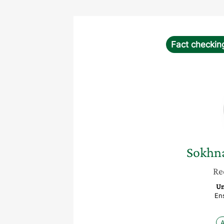
Fact checkin
Sokhn
Re
Un
En
A