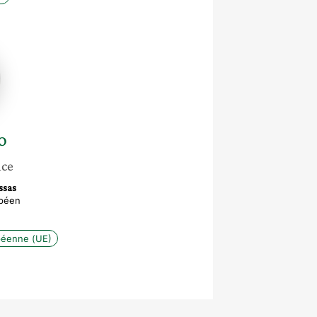
o
nce
ssas
opéen
péenne (UE)