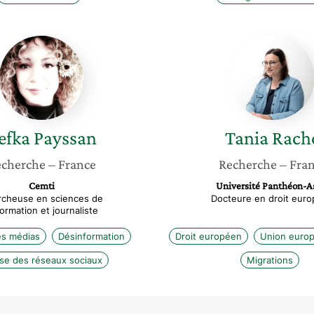
Refka
Tania
Payssan
Racho
efka
Payssan
Tania
Rach
cherche
– France
Recherche
– Fra
Cemti
Université Panthéon-A
cheuse en sciences de
Docteure en droit eur
nformation et journaliste
es médias
Désinformation
Droit européen
Union euro
se des réseaux sociaux
Migrations