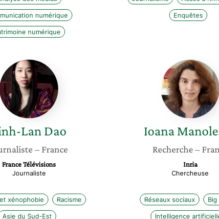
munication numérique
Enquêtes
atrimoine numérique
Linh-
Ioana
Lan
Manole
Dao
inh-Lan
Dao
Ioana
Manole
urnaliste
– France
Recherche
– Fra
France Télévisions
Inria
Journaliste
Chercheuse
et xénophobie
Racisme
Réseaux sociaux
Big
Asie du Sud-Est
Intelligence artificiell