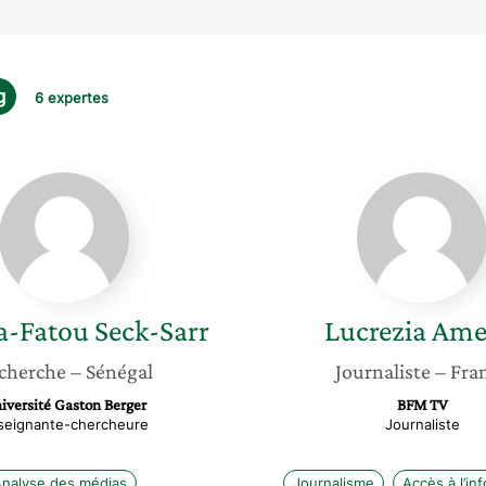
g
6 expertes
Sokhna-
Lucrezi
Fatou
Amerio
Seck-
Sarr
a-Fatou
Seck-Sarr
Lucrezia
Ame
cherche
– Sénégal
Journaliste
– Fra
iversité Gaston Berger
BFM TV
seignante-chercheure
Journaliste
nalyse des médias
Journalisme
Accès à l’in