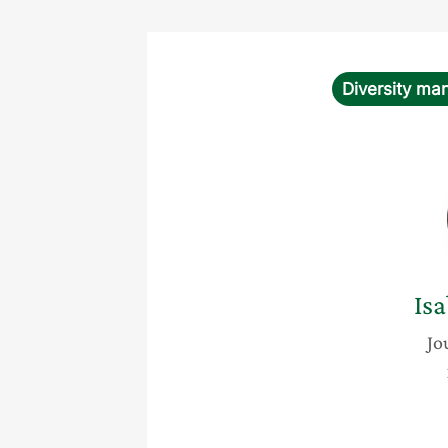
Diversity m
Isa
Jo