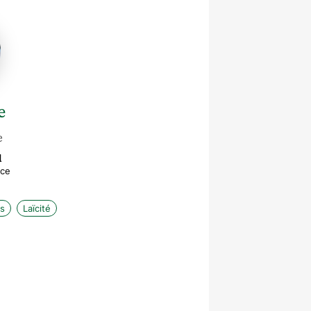
e
e
l
ice
es
Laïcité