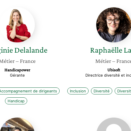
Virginie
Raphaël
Delalande
Lalo
inie
Delalande
Raphaëlle
La
Métier
– France
Métier
– Franc
Handicapower
Ubisoft
Gérante
Directrice diversité et in
Accompagnement de dirigeants
Inclusion
Diversité
Divers
Handicap
Juliette
Emilie
Girard
Sissoko