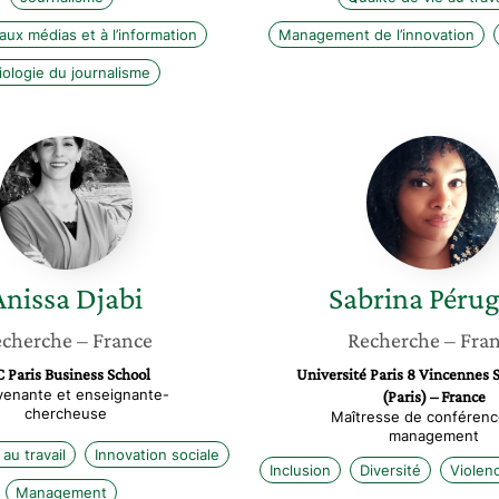
aux médias et à l’information
Management de l’innovation
iologie du journalisme
Anissa
Sabrina
Djabi
Pérugie
Anissa
Djabi
Sabrina
Pérug
cherche
– France
Recherche
– Fra
C Paris Business School
Université Paris 8 Vincennes 
venante et enseignante-
(Paris) – France
chercheuse
Maîtresse de conférenc
management
 au travail
Innovation sociale
Inclusion
Diversité
Violenc
Management