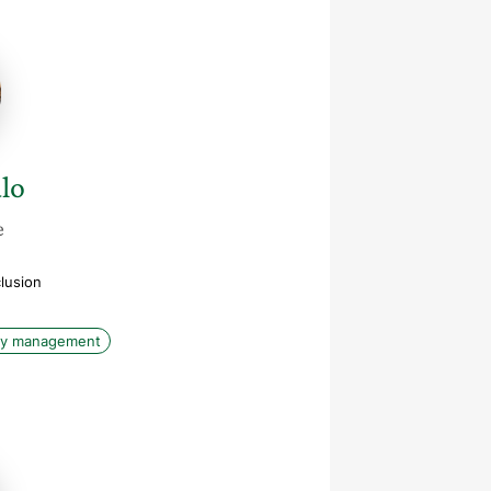
le
lo
e
clusion
ity management