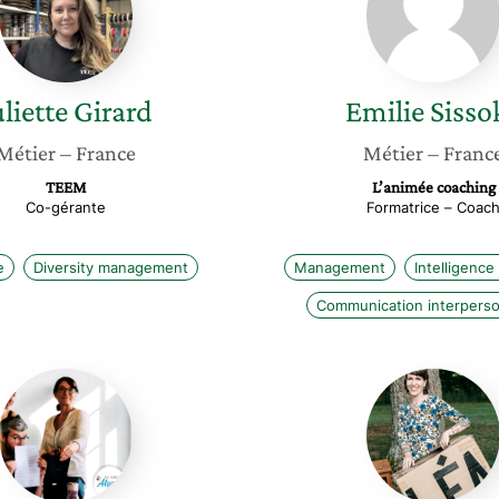
uliette
Girard
Emilie
Sisso
Métier
– France
Métier
– Franc
TEEM
L’animée coaching
Co-gérante
Formatrice – Coac
e
Diversity management
Management
Intelligence 
Communication interperso
Béatrice
Léa
Duka
Dorion