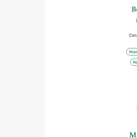
B
Cons
Man
R
M