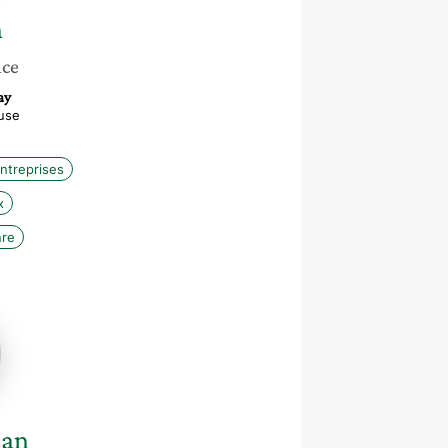
n
nce
ay
use
entreprises
x
nre
n
man