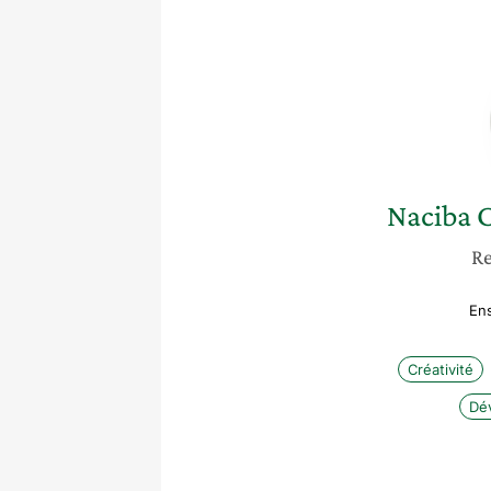
Naciba
Re
En
Créativité
Dé