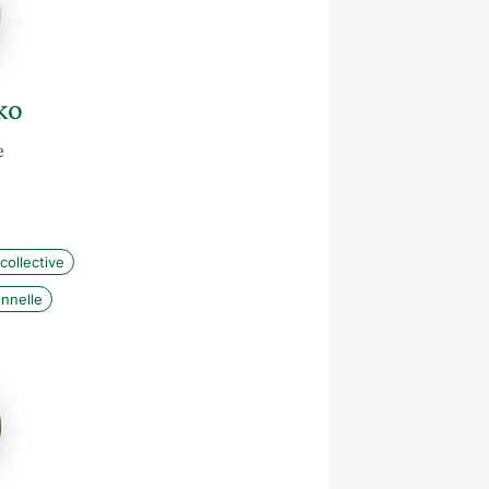
ko
e
h
collective
nnelle