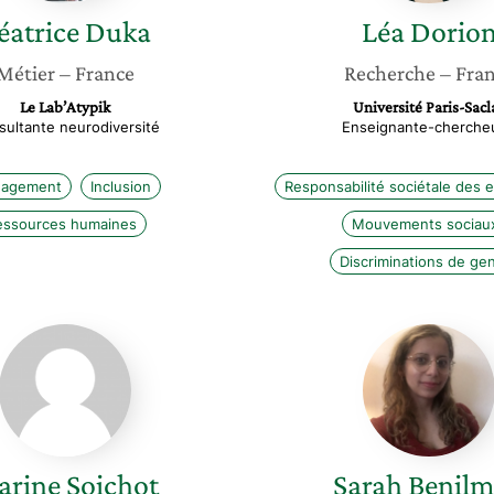
éatrice
Duka
Léa
Dorio
Métier
– France
Recherche
– Fra
Le Lab’Atypik
Université Paris-Sacl
ultante neurodiversité
Enseignante-cherche
agement
Inclusion
Responsabilité sociétale des 
essources humaines
Mouvements sociau
Discriminations de ge
Marine
Sarah
Soichot
Benilma
arine
Soichot
Sarah
Benil