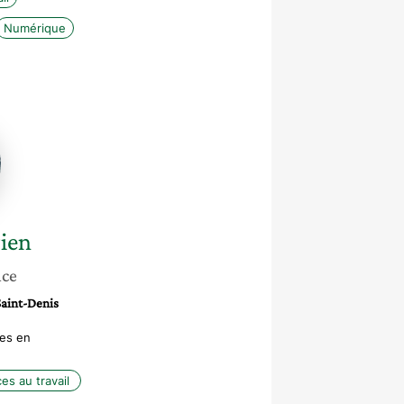
Numérique
n
ien
nce
Saint-Denis
es en
es au travail