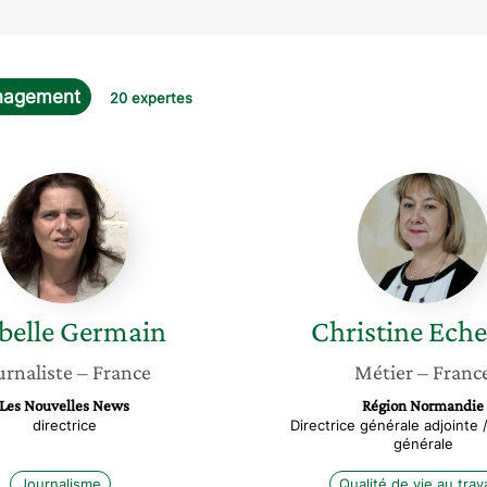
anagement
20 expertes
Isabelle
Christin
Germain
Echelar
belle
Germain
Christine
Eche
urnaliste
– France
Métier
– Franc
Les Nouvelles News
Région Normandie
directrice
Directrice générale adjointe 
générale
Journalisme
Qualité de vie au trava