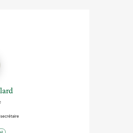
e
d
lard
e
/secrétaire
il