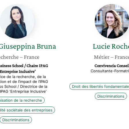
Maria
Lucie
Giuseppina
Roche
Bruna
Giuseppina
Bruna
Lucie
Roch
cherche
– France
Métier
– Franc
siness School / Chaire IPAG
Convivencia Consei
Consultante-Formatr
‘Entreprise Inclusive’
rice de la recherche, de la
tion et de l’impact de l’IPAG
s School / Directrice de la
Droit des libertés fondamental
IPAG ‘Entreprise Inclusive’
Discriminations
isation de la recherche
ité sociétale des entreprises
Discriminations