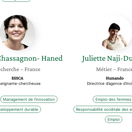
Naciba
Juliette
Chassagnon-
Naji-
Haned
Dumas
Chassagnon- Haned
Juliette
Naji-D
cherche
– France
Métier
– Franc
ESSCA
Humando
seignante-chercheuse
Directrice d’agence d’inc
Management de l’innovation
Emploi des femmes
veloppement durable
Responsabilité sociétale des 
Emploi