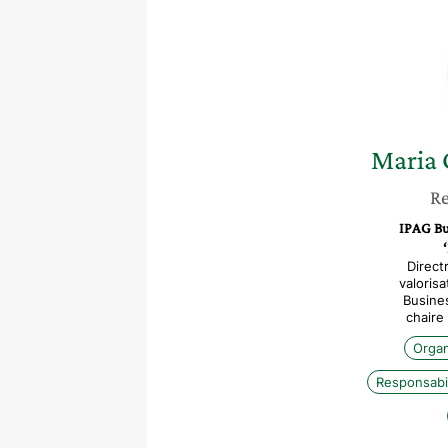
Maria 
Re
IPAG Bu
Direct
valorisa
Busines
chaire 
Organ
Responsabil