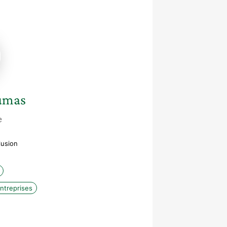
umas
e
lusion
entreprises