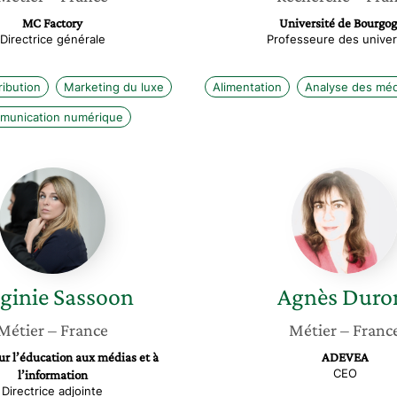
MC Factory
Université de Bourgo
Directrice générale
Professeure des univer
ribution
Marketing du luxe
Alimentation
Analyse des méd
munication numérique
Virginie
Agnès
Sassoon
Duroni
ginie
Sassoon
Agnès
Duro
Métier
– France
Métier
– Franc
ur l’éducation aux médias et à
ADEVEA
CEO
l’information
Directrice adjointe