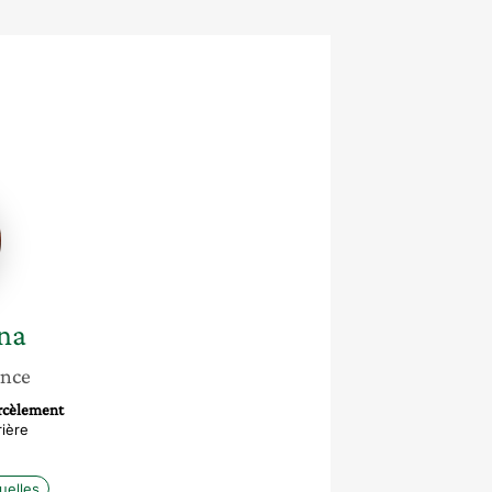
a
na
ance
arcèlement
rière
uelles