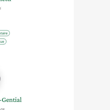
e
taire
que
ine
-Gential
nce