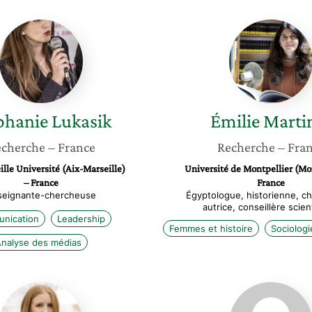
Stéphanie
Émilie
Lukasik
Martine
phanie
Lukasik
Émilie
Marti
cherche
– France
Recherche
– Fra
lle Université (Aix-Marseille)
Université de Montpellier (Mon
– France
France
seignante-chercheuse
Égyptologue, historienne, c
autrice, conseillère scien
nication
Leadership
Femmes et histoire
Sociologi
nalyse des médias
Daria
Sofie
Chernova
Van