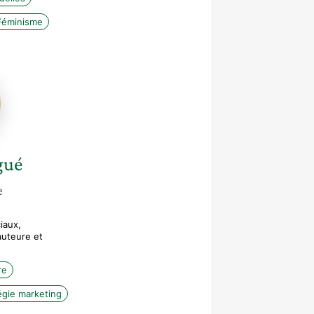
Féminisme
é
gué
e
iaux,
uteure et
re
égie marketing