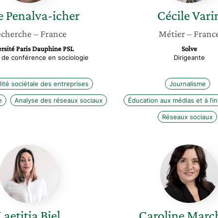
e
Penalva-icher
Cécile
Vari
cherche
– France
Métier
– Franc
rsité Paris Dauphine PSL
Solve
 de conférence en sociologie
Dirigeante
ité sociétale des entreprises
Journalisme
e
Analyse des réseaux sociaux
Éducation aux médias et à l’i
Réseaux sociaux
Laetitia
Carolin
Biel
Marchet
Laetitia
Biel
Caroline
March