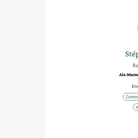
Sté
Re
Aix-Marsei
En
Commu
A