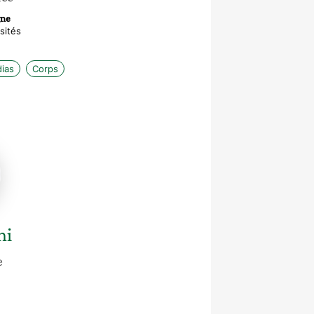
gne
sités
ias
Corps
ni
e