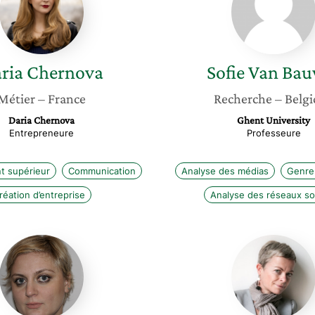
Bauwel
ria
Chernova
Sofie
Van Bau
Métier
– France
Recherche
– Belg
Daria Chernova
Ghent University
Entrepreneure
Professeure
t supérieur
Communication
Analyse des médias
Genre
réation d’entreprise
Analyse des réseaux so
Elise
Cécile
Penalva-
Varin
icher