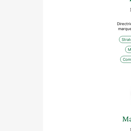
Directr
marque
Stra
M
Com
Ma