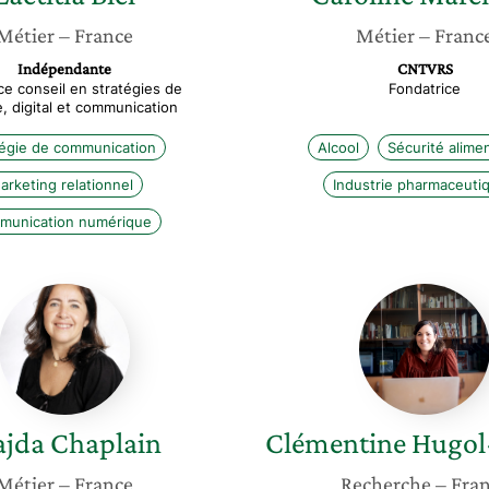
Métier
– France
Métier
– Franc
Indépendante
CNTVRS
ice conseil en stratégies de
Fondatrice
, digital et communication
tégie de communication
Alcool
Sécurité alimen
arketing relationnel
Industrie pharmaceuti
munication numérique
Majda
Clément
Chaplain
Hugol-
Gential
jda
Chaplain
Clémentine
Hugol
Métier
– France
Recherche
– Fra