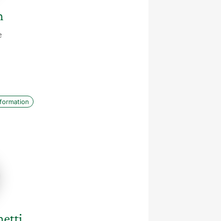
n
e
nformation
e
ti
etti