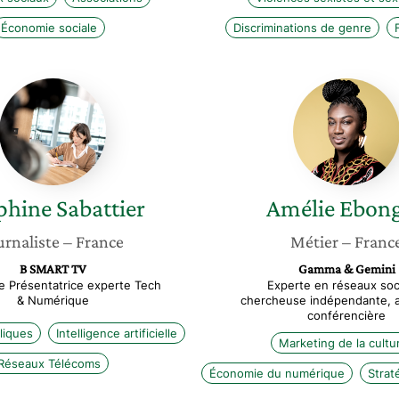
Économie sociale
Discriminations de genre
Delphine
Amélie
Sabattier
Ebongu
phine
Sabattier
Amélie
Ebon
urnaliste
– France
Métier
– Franc
B SMART TV
Gamma & Gemini
te Présentatrice experte Tech
Experte en réseaux soc
& Numérique
chercheuse indépendante, a
conférencière
liques
Intelligence artificielle
Marketing de la cultu
Réseaux Télécoms
Économie du numérique
Strat