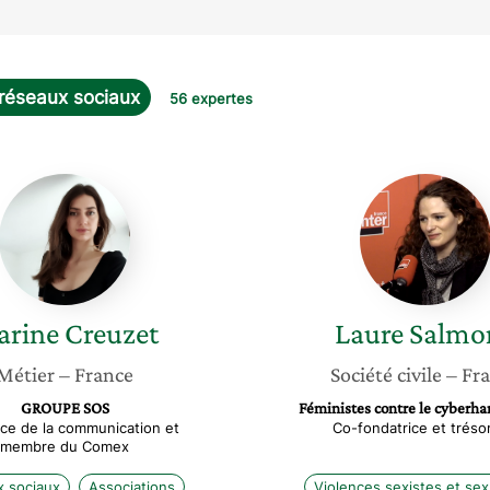
réseaux sociaux
56 expertes
Marine
Laure
Creuzet
Salmon
arine
Creuzet
Laure
Salmo
Métier
– France
Société civile
– Fr
GROUPE SOS
Féministes contre le cyberh
ice de la communication et
Co-fondatrice et tréso
membre du Comex
 sociaux
Associations
Violences sexistes et sex