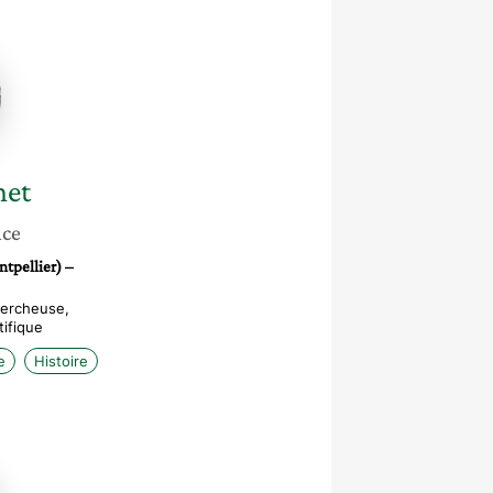
t
net
nce
tpellier) –
hercheuse,
tifique
e
Histoire