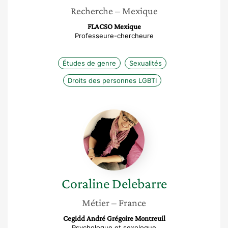
Recherche
– Mexique
FLACSO Mexique
Professeure-chercheure
Études de genre
Sexualités
Droits des personnes LGBTI
Coraline
Delebarre
Coraline
Delebarre
Métier
– France
Cegidd André Grégoire Montreuil
Psychologue et sexologue