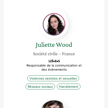
Juliette
Wood
Juliette
Wood
Société civile
– France
LIÉ•E•S
Responsable de la communication et
des évènements
Violences sexistes et sexuelles
Réseaux sociaux
Harcèlement
Léa
Lootgieter