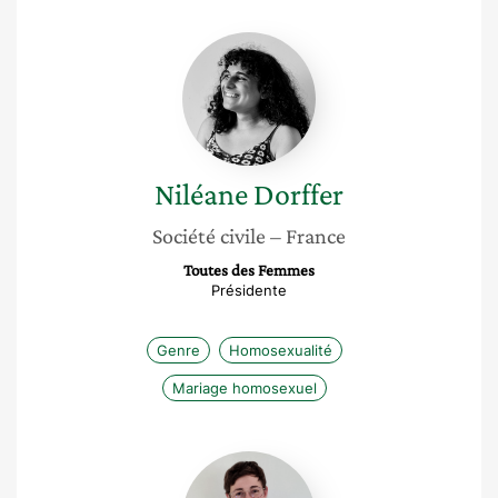
Niléane
Dorffer
Niléane
Dorffer
Société civile
– France
Toutes des Femmes
Présidente
Genre
Homosexualité
Mariage homosexuel
Amandine
Le