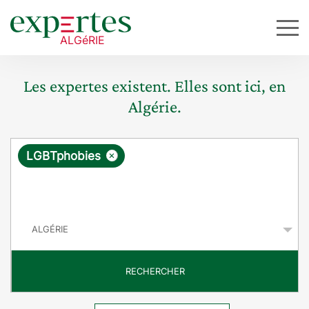
Les expertes existent. Elles sont ici, en
Algérie.
R
×
LGBTphobies
e
q
P
u
a
y
ê
s
t
RECHERCHER
e