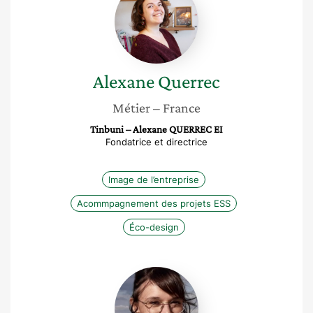
Querrec
Alexane
Querrec
Métier
– France
Tinbuni – Alexane QUERREC EI
Fondatrice et directrice
Image de l’entreprise
Acommpagnement des projets ESS
Éco-design
Laurine
Vincent