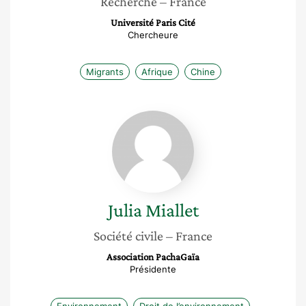
Recherche
– France
Université Paris Cité
Chercheure
Migrants
Afrique
Chine
Julia
Miallet
Julia
Miallet
Société civile
– France
Association PachaGaïa
Présidente