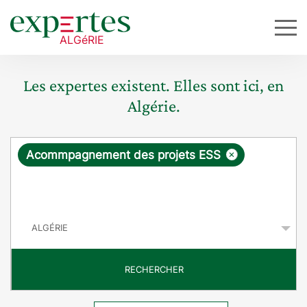
Les expertes existent. Elles sont ici, en
Algérie.
R
×
Acommpagnement des projets ESS
e
q
P
u
a
y
ê
s
t
RECHERCHER
e