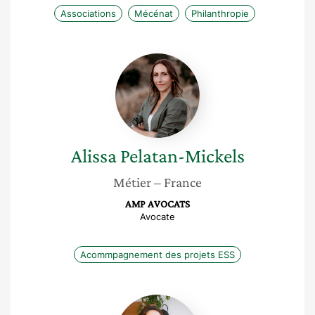
Associations
Mécénat
Philanthropie
Alissa
Pelatan-
Mickels
Alissa
Pelatan-Mickels
Métier
– France
AMP AVOCATS
Avocate
Acommpagnement des projets ESS
Alexane