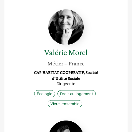
Valérie
Morel
Valérie
Morel
Métier
– France
CAP HABITAT COOPERATIF, Société
d’Utilité Sociale
Dirigeante
Écologie
Droit au logement
Vivre-ensemble
Caroline
Dommen