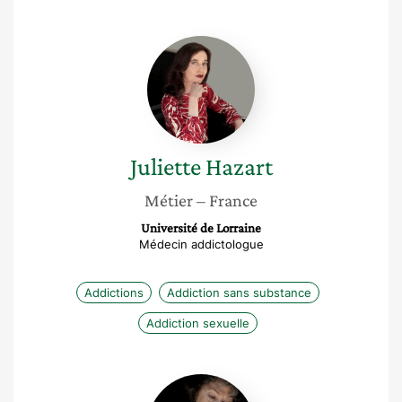
Juliette
Hazart
Juliette
Hazart
Métier
– France
Université de Lorraine
Médecin addictologue
Addictions
Addiction sans substance
Addiction sexuelle
Catherine
Grangeard