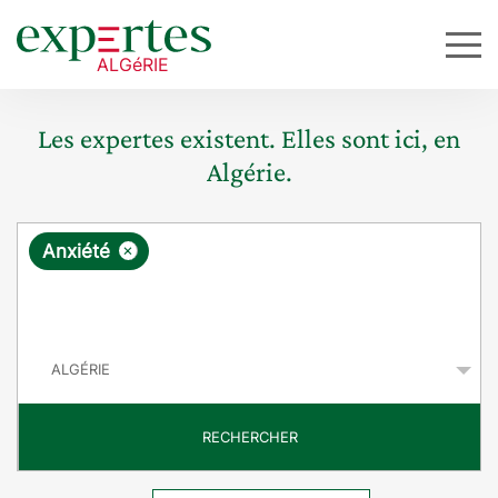
Les expertes existent. Elles sont ici, en
Algérie.
R
×
Anxiété
e
q
P
u
a
y
ê
s
t
RECHERCHER
e