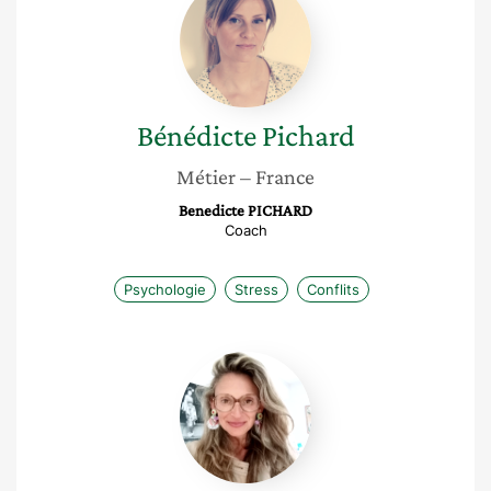
Pichard
Bénédicte
Pichard
Métier
– France
Benedicte PICHARD
Coach
Psychologie
Stress
Conflits
Isabelle
Frenay