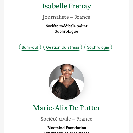
Isabelle
Frenay
Journaliste
– France
Société médicale balint
Sophrologue
Burn-out
Gestion du stress
Sophrologie
Marie-
Alix
De
Putter
Marie-Alix
De Putter
Société civile
– France
Bluemind Foundation