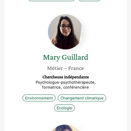
Mary
Guillard
Mary
Guillard
Métier
– France
Chercheuse indépendante
Psychologue-psychothérapeute,
formatrice, conférencière
Environnement
Changement climatique
Écologie
Bénédicte