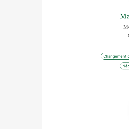
Ma
Mé
Changement c
Nég