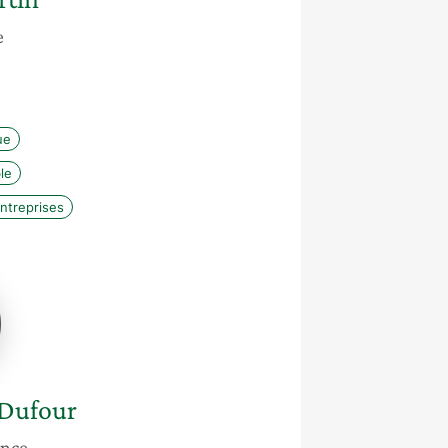
e
ue
le
entreprises
ne
Dufour
ance