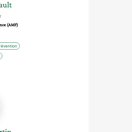
ault
e
ance (AMF)
révention
ue
tin