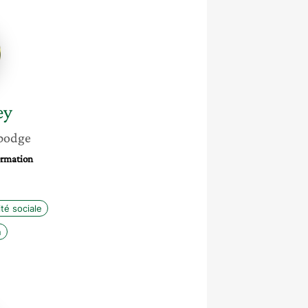
vy
ey
bodge
formation
ité sociale
n