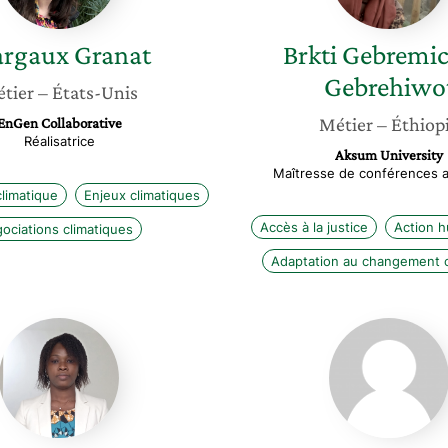
rgaux
Granat
Brkti Gebremi
Gebrehiwo
tier
– États-Unis
Métier
– Éthiop
EnGen Collaborative
Réalisatrice
Aksum University
Maîtresse de conférences a
limatique
Enjeux climatiques
Accès à la justice
Action h
ociations climatiques
Adaptation au changement c
Grâce
Stéphan
Floriane
Bidault
Chidikofan