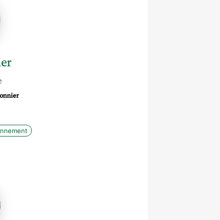
r
er
e
onnier
ronnement
ichael
iwot