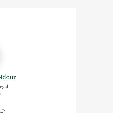
e
Ndour
égal
l
ue