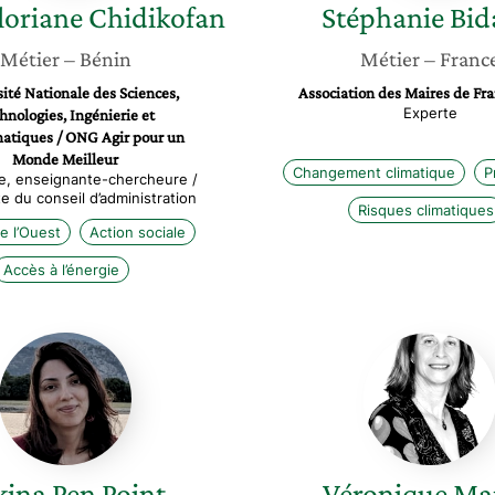
loriane
Chidikofan
Stéphanie
Bid
Métier
– Bénin
Métier
– Franc
ité Nationale des Sciences,
Association des Maires de Fr
Experte
hnologies, Ingénierie et
tiques / ONG Agir pour un
Monde Meilleur
Changement climatique
P
e, enseignante-chercheure /
e du conseil d’administration
Risques climatiques
e l’Ouest
Action sociale
Accès à l’énergie
Sakina
Véroniq
Pen
Martin
Point
kina
Pen Point
Véronique
Mar