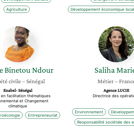
Agriculture
Développement économique local
Mame
Saliha
Binetou
Mariet
Ndour
 Binetou
Ndour
Saliha
Mari
été civile
– Sénégal
Métier
– Franc
Enabel- Sénégal
Agence LUCIE
en facilitation thématiques
Directrice des opérat
nnemental et Changement
climatique
Environnement
Développem
roécologie
Entrepreneuriat
Responsabilité sociétale des 