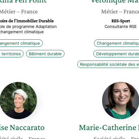
Métier
– France
Métier
– Franc
oire de l’Immobilier Durable
RES-Sport
le de programme Adaptation
Consultante RSE
changement climatique
angement climatique
Changement climatiq
 territoires
Bâtiment durable
Développement durab
Responsabilité sociétale des 
Elise
Marie-
Naccarato
Catheri
Dufour
ise
Naccarato
Marie-Catherine
iété civile
– France
Société civile
– Fr