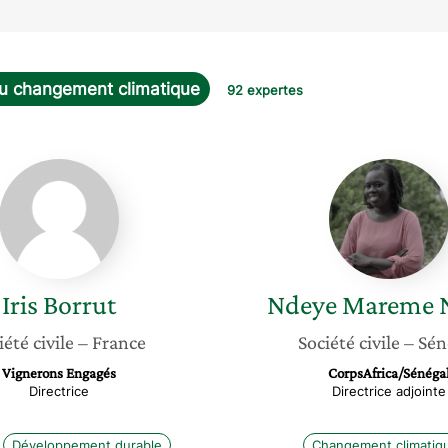
u changement climatique
92 expertes
Iris
Ndeye
Borrut
Marem
Ndour
Iris
Borrut
Ndeye Mareme
iété civile
– France
Société civile
– Sén
Vignerons Engagés
CorpsAfrica/Sénéga
Directrice
Directrice adjointe
Développement durable
Changement climatiq