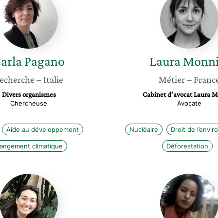
Pagano
Monnie
arla
Pagano
Laura
Monni
echerche
– Italie
Métier
– Franc
Divers organismes
Cabinet d’avocat Laura M
Chercheuse
Avocate
Aide au développement
Nucléaire
Droit de l’envi
angement climatique
Déforestation
Margaux
Brkti
Granat
Gebrem
Gebreh