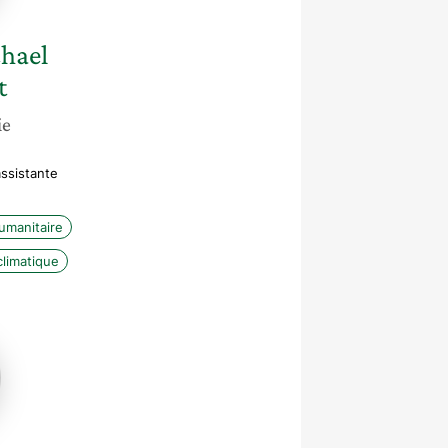
chael
t
ie
ssistante
umanitaire
limatique
ie