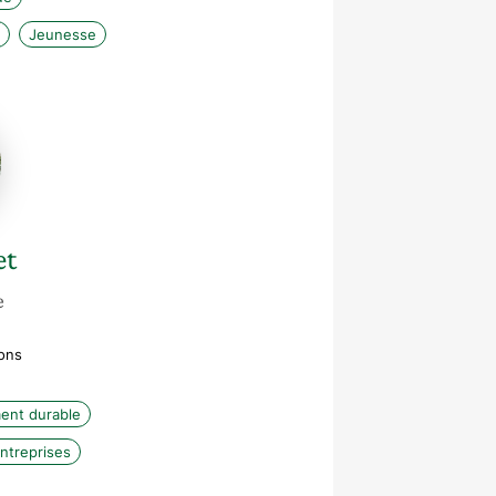
Jeunesse
et
e
ions
ent durable
entreprises