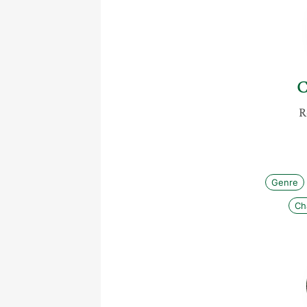
C
R
Genre
Ch