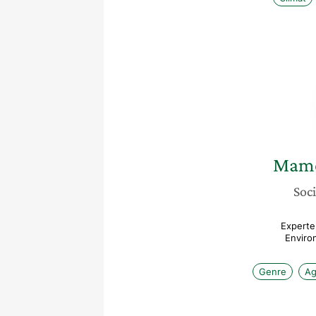
Mame
Soci
Experte 
Enviro
Genre
Ag