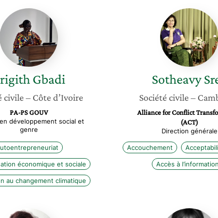
Brigith
Sothea
Gbadi
Srey
rigith
Gbadi
Sotheavy
Sr
 civile
– Côte d’Ivoire
Société civile
– Cam
PA-PS GOUV
Alliance for Conflict Trans
en développement social et
(ACT)
genre
Direction générale
utoentrepreneuriat
Accouchement
Acceptabil
ation économique et sociale
Accès à l’informatio
on au changement climatique
Carla
Laura