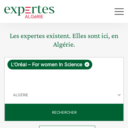
Les expertes existent. Elles sont ici, en
Algérie.
R
×
L’Oréal – For women In Science
e
q
P
u
a
y
ê
s
t
RECHERCHER
e