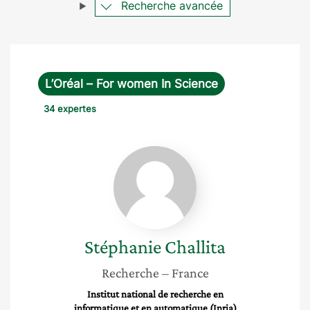
Recherche avancée
L’Oréal – For women In Science
34 expertes
Stéphanie
Challita
Stéphanie
Challita
Recherche
– France
Institut national de recherche en
informatique et en automatique (Inria)