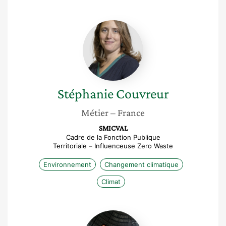
Stéphanie
Couvreur
Stéphanie
Couvreur
Métier
– France
SMICVAL
Cadre de la Fonction Publique
Territoriale – Influenceuse Zero Waste
Environnement
Changement climatique
Climat
Lucie
Leboulleux