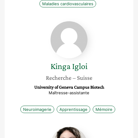
Maladies cardiovasculaires
Kinga
Igloi
Kinga
Igloi
Recherche
– Suisse
University of Geneva Campus Biotech
Maîtresse-assistante
Neuroimagerie
Apprentissage
Mémoire
Maude
Beaudoin-