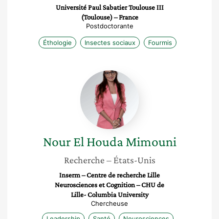
Université Paul Sabatier Toulouse III
(Toulouse) – France
Postdoctorante
Éthologie
Insectes sociaux
Fourmis
Nour
El
Houda
Mimouni
Nour El Houda
Mimouni
Recherche
– États-Unis
Inserm – Centre de recherche Lille
Neurosciences et Cognition – CHU de
Lille- Columbia University
Chercheuse
Leadership
Santé
Neurosciences