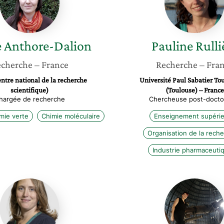
e
Anthore-Dalion
Pauline
Rulli
cherche
– France
Recherche
– Fra
tre national de la recherche
Université Paul Sabatier Tou
scientifique)
(Toulouse) – France
hargée de recherche
Chercheuse post-docto
mie verte
Chimie moléculaire
Enseignement supérie
Organisation de la rech
Industrie pharmaceuti
Stéphanie
Lucie
Couvreur
Leboull