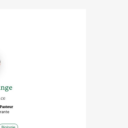
nge
ange
nce
 Pasteur
rante
Biologie