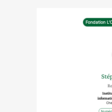
Fondation L’
Sté
Re
Instit
informati
Che
Numér