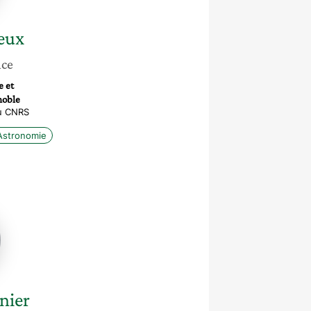
eux
nce
e et
noble
u CNRS
Astronomie
ne
nier