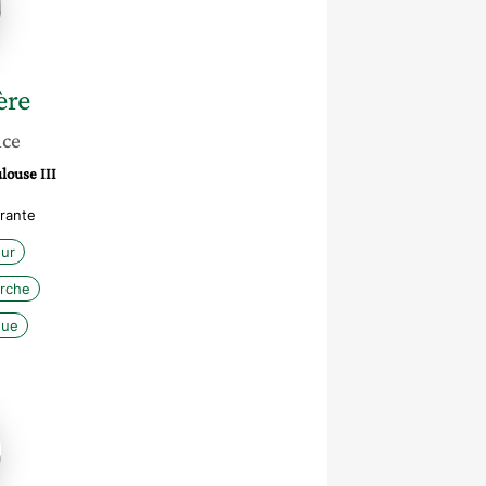
ère
nce
louse III
rante
ur
erche
que
eux