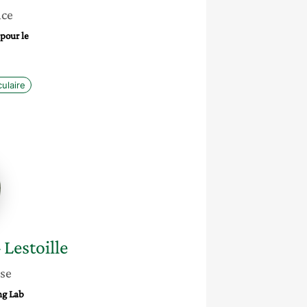
nce
 pour le
ulaire
e
d
e
Lestoille
sse
ng Lab