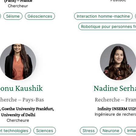
(Paris) – France
Chercheur
Séisme
Géosciences
Interaction homme-machine
Robotique pour personnes fr
Monu
Nadine
Kaushik
Serhan
onu
Kaushik
Nadine
Serh
cherche
– Pays-Bas
Recherche
– Fra
 Goethe University Frankfurt,
Infinity INSERM U12
Ingénieure de recher
University of Delhi
Chercheure
et technologies
Sciences
Stress
Neurone
Infl