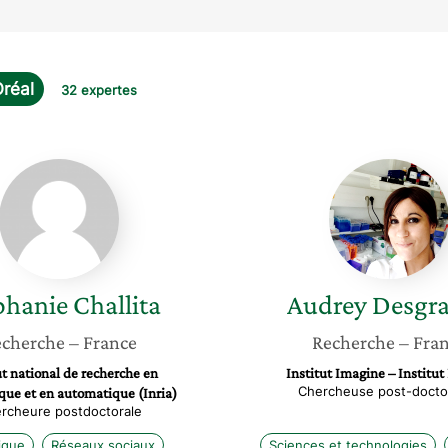
Oréal
32 expertes
Stéphanie
Audrey
Challita
Desgra
phanie
Challita
Audrey
Desgr
cherche
– France
Recherche
– Fra
ut national de recherche en
Institut Imagine – Institut
Chercheuse post-docto
que et en automatique (Inria)
rcheure postdoctorale
ique
Réseaux sociaux
Sciences et technologies