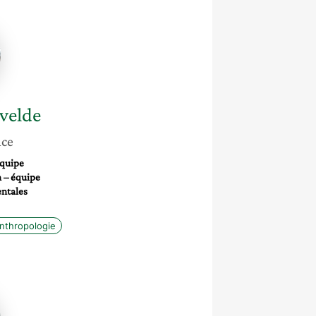
ne
elde
velde
nce
quipe
 – équipe
ntales
nthropologie