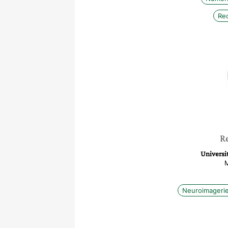
Re
R
Universi
M
Neuroimageri