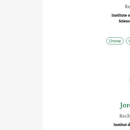
Re
Institute 
Scienc
Chimie
Jo
Rech
Institut 