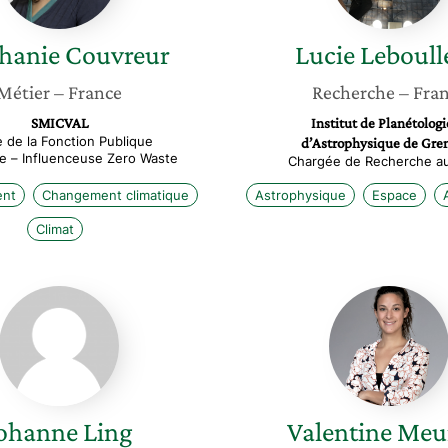
hanie
Couvreur
Lucie
Leboull
Métier
– France
Recherche
– Fra
SMICVAL
Institut de Planétologi
 de la Fonction Publique
d’Astrophysique de Gre
ale – Influenceuse Zero Waste
Chargée de Recherche a
ent
Changement climatique
Astrophysique
Espace
Climat
Johanne
Valenti
Ling
Meunier
ohanne
Ling
Valentine
Meu