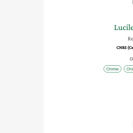
Lucil
Re
CNRS (Cen
C
Chimie
Chi