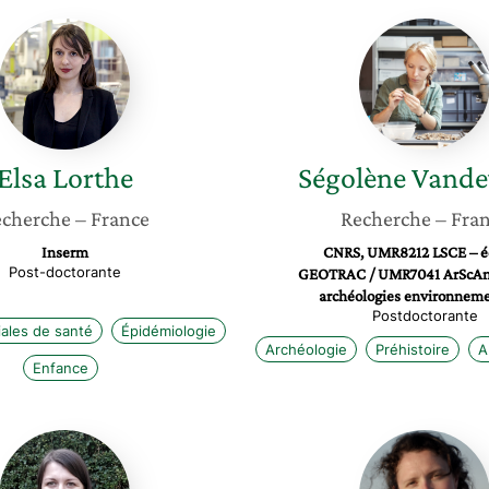
Elsa
Ségolè
Lorthe
Vandev
Elsa
Lorthe
Ségolène
Vande
cherche
– France
Recherche
– Fra
Inserm
CNRS, UMR8212 LSCE – é
Post-doctorante
GEOTRAC / UMR7041 ArScAn
archéologies environneme
Postdoctorante
iales de santé
Épidémiologie
Archéologie
Préhistoire
A
Enfance
Lucile
Pauline
Anthore-
Rullière
Dalion