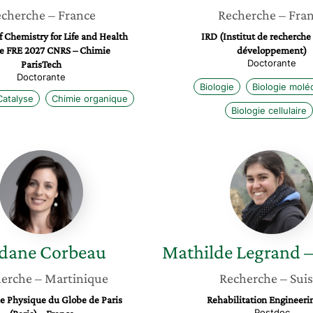
cherche
– France
Recherche
– Fra
of Chemistry for Life and Health
IRD (Institut de recherche
e FRE 2027 CNRS – Chimie
développement)
Doctorante
ParisTech
Doctorante
Biologie
Biologie moléc
Catalyse
Chimie organique
Biologie cellulaire
Jordane
Mathild
Corbeau
Legran
–
Lestoill
rdane
Corbeau
Mathilde
Legrand – 
erche
– Martinique
Recherche
– Sui
de Physique du Globe de Paris
Rehabilitation Engineeri
Postdoc