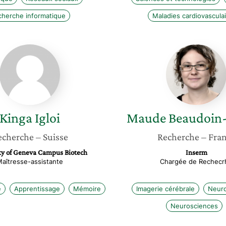
cherche informatique
Maladies cardiovascula
Kinga
Maude
Igloi
Beaudoi
Gobert
Kinga
Igloi
Maude
Beaudoin
echerche
– Suisse
Recherche
– Fra
ty of Geneva Campus Biotech
Inserm
aîtresse-assistante
Chargée de Rechecr
e
Apprentissage
Mémoire
Imagerie cérébrale
Neuro
Neurosciences