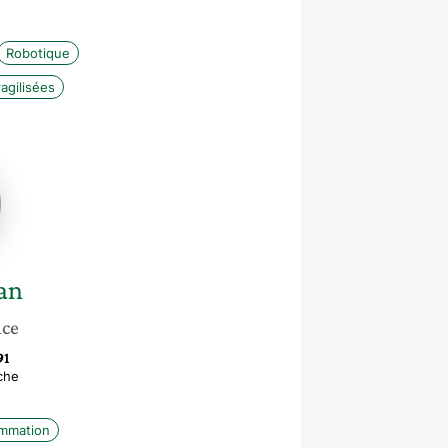
Robotique
agilisées
an
nce
91
che
ammation