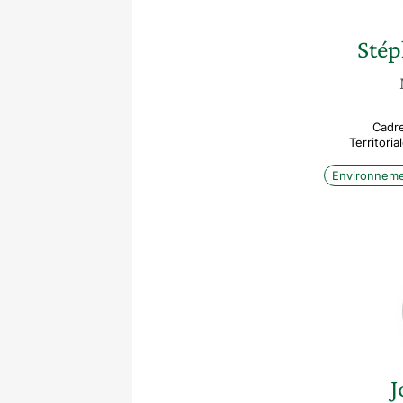
Stép
Cadre
Territori
Environnem
J