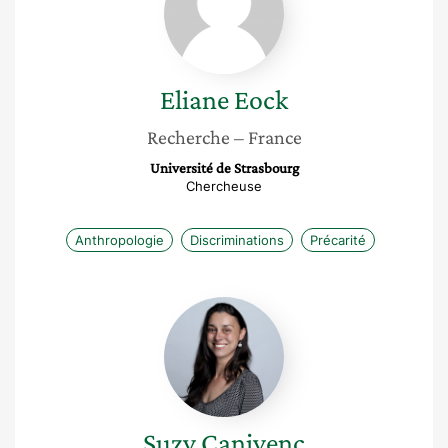
Eliane
Eock
Recherche
– France
Université de Strasbourg
Chercheuse
Anthropologie
Discriminations
Précarité
Suzy
Canivenc
Suzy
Canivenc