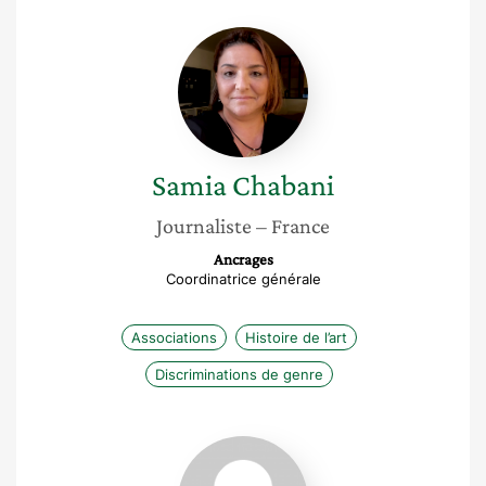
Samia
Chabani
Samia
Chabani
Journaliste
– France
Ancrages
Coordinatrice générale
Associations
Histoire de l’art
Discriminations de genre
Eliane
Eock