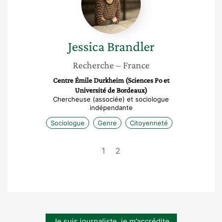
Jessica
Brandler
Recherche
– France
Centre Émile Durkheim (Sciences Po et
Université de Bordeaux)
Chercheuse (associée) et sociologue
indépendante
Sociologue
Genre
Citoyenneté
1
2
Je suis journaliste, je m’accrédite