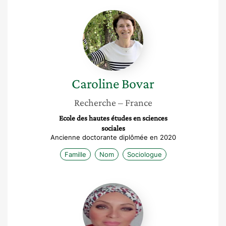
Caroline
Bovar
Caroline
Bovar
Recherche
– France
Ecole des hautes études en sciences
sociales
Ancienne doctorante diplômée en 2020
Famille
Nom
Sociologue
Karima
Megtef