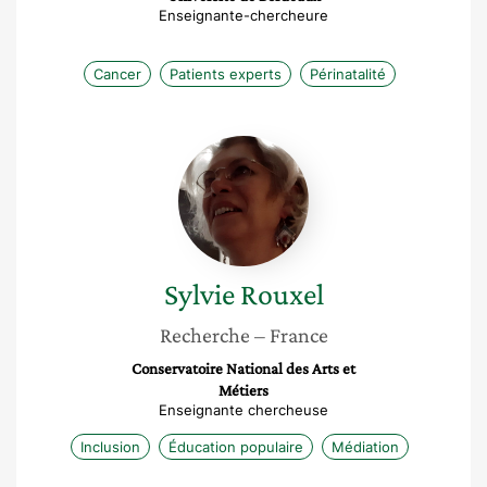
Enseignante-chercheure
Cancer
Patients experts
Périnatalité
Sylvie
Rouxel
Sylvie
Rouxel
Recherche
– France
Conservatoire National des Arts et
Métiers
Enseignante chercheuse
Inclusion
Éducation populaire
Médiation