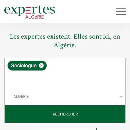
Les expertes existent. Elles sont ici, en
Algérie.
R
×
Sociologue
e
q
P
u
a
y
ê
s
t
RECHERCHER
e