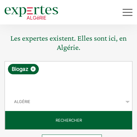
Les expertes existent. Elles sont ici, en
Algérie.
R
×
Biogaz
e
q
P
u
a
y
ê
s
t
RECHERCHER
e