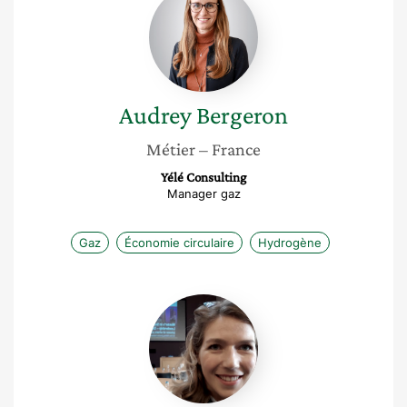
Bergeron
Audrey
Bergeron
Métier
– France
Yélé Consulting
Manager gaz
Gaz
Économie circulaire
Hydrogène
Alix
Willemez