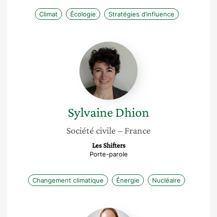
Climat
Écologie
Stratégies d’influence
Sylvaine
Dhion
Sylvaine
Dhion
Société civile
– France
Les Shifters
Porte-parole
Changement climatique
Énergie
Nucléaire
Audrey